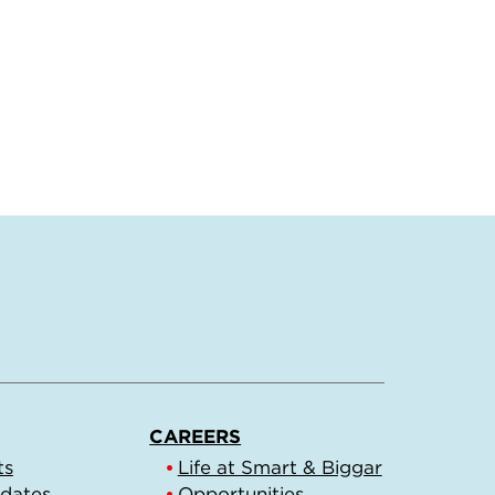
CAREERS
ts
Life at Smart & Biggar
pdates
Opportunities