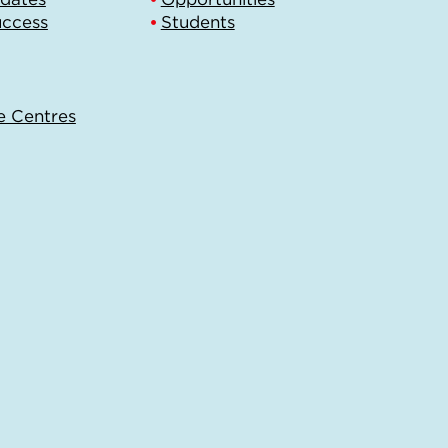
uccess
Students
e Centres