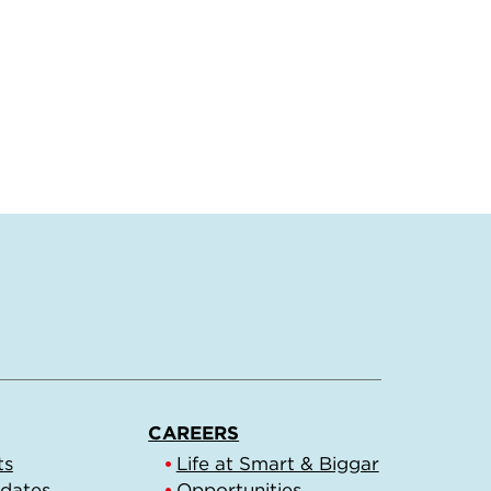
CAREERS
ts
Life at Smart & Biggar
pdates
Opportunities