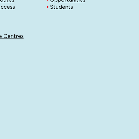
uccess
Students
e Centres