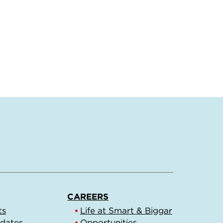
CAREERS
ts
Life at Smart & Biggar
pdates
Opportunities