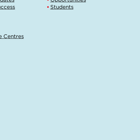
uccess
Students
e Centres