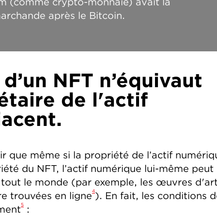
um (comme crypto-monnaie) avait la
archande après le Bitcoin.
e d’un NFT n’équivaut
taire de l'actif
acent.
r que même si la propriété de l’actif numériq
riété du NFT, l’actif numérique lui-même peut
r tout le monde (par exemple, les œuvres d'ar
4
re trouvées en ligne
). En fait, les conditions 
5
ement
: