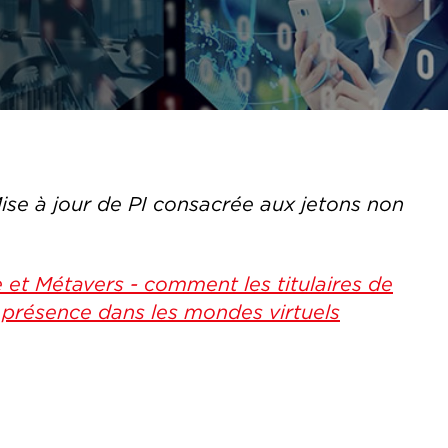
Mise à jour de PI consacrée aux jetons non
t Métavers - comment les titulaires de
 présence dans les mondes virtuels