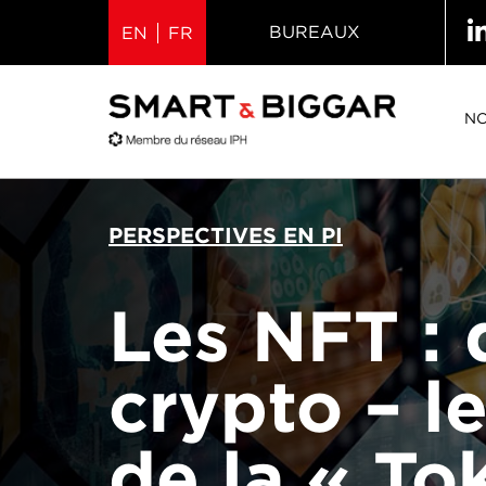
BUREAUX
EN
FR
NO
PERSPECTIVES EN PI
Les NFT : 
crypto – le
de la « To