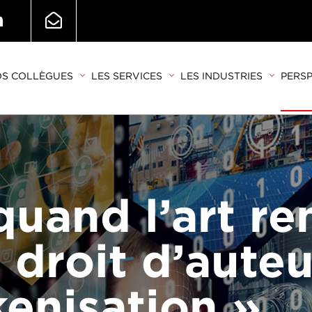
S COLLÈGUES
LES SERVICES
LES INDUSTRIES
PERSP
quand l’art re
 droit d’auteu
kenisation »