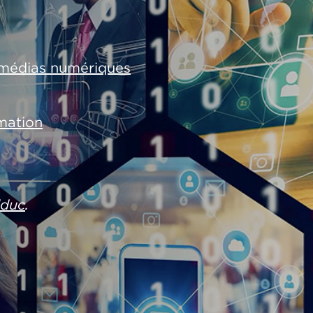
t médias numériques
mation
lduc
.