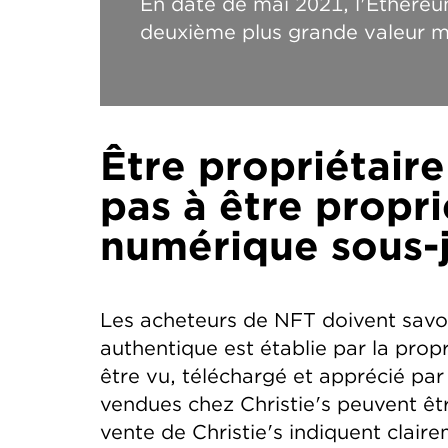
En date de mai 2021, l'Ethere
deuxième plus grande valeur m
Être propriétair
pas à être proprié
numérique sous-j
Les acheteurs de NFT doivent savoi
authentique est établie par la prop
être vu, téléchargé et apprécié pa
vendues chez Christie's peuvent êt
vente de Christie's indiquent clair