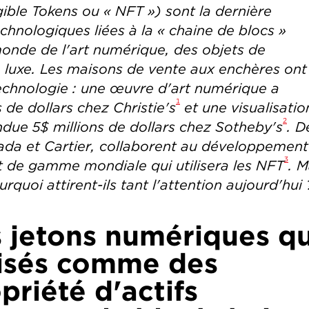
ible Tokens
ou « NFT ») sont la dernière
hnologiques liées à la « chaine de blocs »
 monde de l'art numérique, des objets de
 luxe. Les maisons de vente aux enchères ont
echnologie : une œuvre d'art numérique a
1
de dollars chez Christie's
et une visualisatio
2
ndue 5$ millions de dollars chez Sotheby's
. D
da et Cartier, collaborent au développement
3
t de gamme mondiale qui utilisera les NFT
. M
quoi attirent-ils tant l'attention aujourd'hui 
 jetons numériques qu
lisés comme des
priété d'actifs