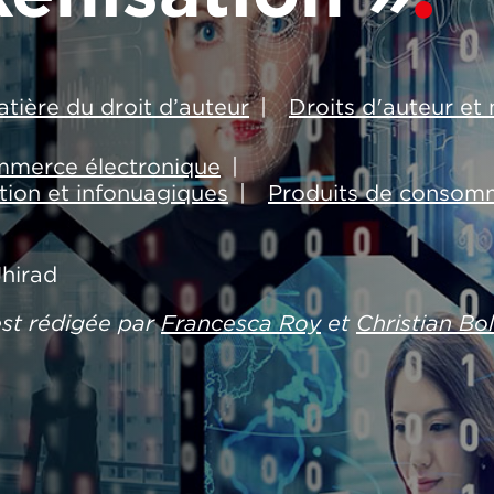
atière du droit d’auteur
Droits d'auteur e
mmerce électronique
ation et infonuagiques
Produits de consom
Jhirad
 est rédigée par
Francesca Roy
et
Christian Bo