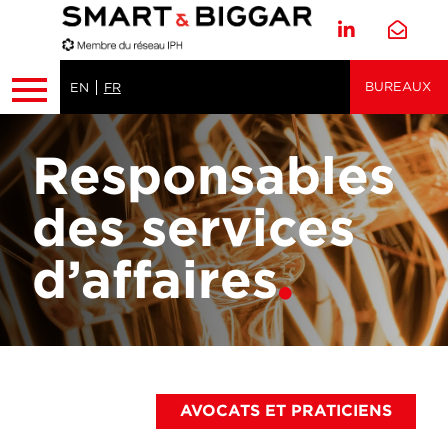
BUREAUX
EN
FR
Responsables
des services
d’affaires
AVOCATS ET PRATICIENS