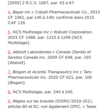
[2000] 2 R.C.S. 1067, par. 63 à 67.
4.
Bayer Inc c Cobalt Pharmaceuticals Co.
, 2013
CF 1061, par 140 à 149; confirmé dans 2015
CAF 116.
5.
NCS Multistage Inc c Kobold Corporation
,
2023 CF 1486, par. 1215 à 1249 [
NCS
Multistage
].
6.
Abbott Laboratories c Canada (Santé) et
Sandoz Canada Inc
, 2009 CF 648, par. 193
[
Abbott
].
7.
Biogen et Acorda Therapeutics Inc c Taro
Pharmaceuticals Inc
, 2020 CF 621, par. 106
[
Biogen
].
8.
NCS Multistage
, par. 244 à 245.
9.
Règles sur les brevets
(DORS/2019-251),
articles 80 et 81; voir également OPIC, « Taxes