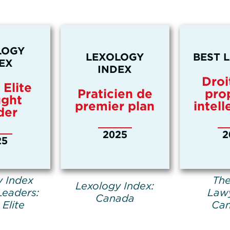
LOGY
LEXOLOGY
BEST 
EX
INDEX
Droi
 Elite
Praticien de
pro
ght
premier plan
intell
der
2025
2
25
y Index
The
Lexology Index:
Leaders:
Lawy
Canada
 Elite
Can