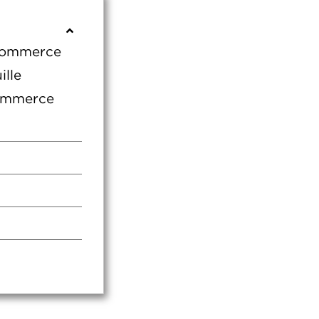
 commerce
lle
commerce