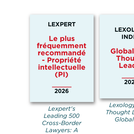
LEXPERT
LEXO
IND
Le plus
fréquemment
Global
recommandé
Thou
- Propriété
Lea
intellectuelle
(PI)
20
2026
Lexolog
Lexpert's
Thought 
Leading 500
Global
Cross-Border
Lawyers: A