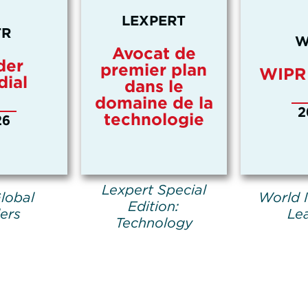
LEXPERT
R
W
Avocat de
der
premier plan
WIPR
ial
dans le
domaine de la
2
technologie
26
Lexpert Special
lobal
World 
Edition:
ers
Le
Technology