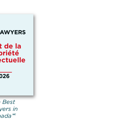
LAWYERS
t de la
priété
ectuelle
026
 Best
ers in
ada🅪