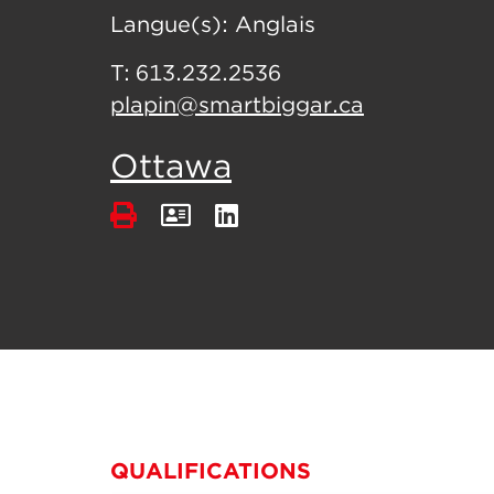
Langue(s):
Anglais
T:
613.232.2536
plapin@smartbiggar.ca
Ottawa
QUALIFICATIONS